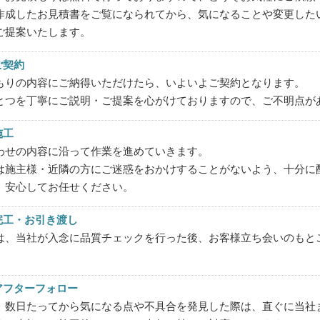
作成したお見積書をご覧になられてから、気になることや変更した
ご提案いたします。
ご契約
もりの内容にご納得いただけたら、いよいよご契約となります。
とつを丁寧にご説明・ご提案を心がけておりますので、ご不明点が
施工
わせの内容に沿って作業を進めていきます。
は施主様・近隣の方にご迷惑をおかけすることがないよう、十分に
、安心してお任せください。
 完工・お引き渡し
ト・ハイツ塗装
内装塗装
は、当社が入念に品質チェックを行った後、お客様立ち会いのもと
 アフターフォロー
、数日たってから気になる点や不具合を発見した際は、直ぐに当社