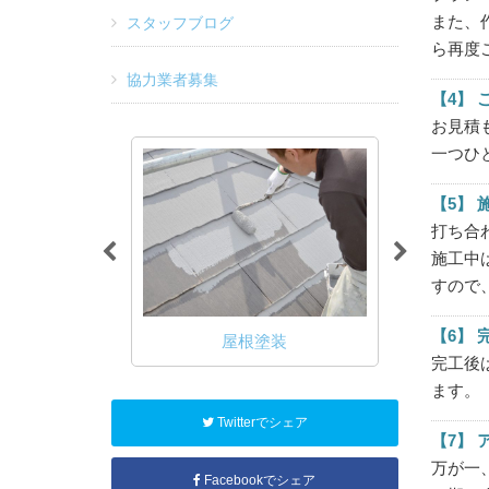
また、
スタッフブログ
ら再度
協力業者募集
【4】 
お見積
一つひ
【5】 
打ち合
施工中
すので
【6】
塗装
屋根塗装
アパー
完工後
ます。
Twitterでシェア
【7】
万が一
Facebookでシェア