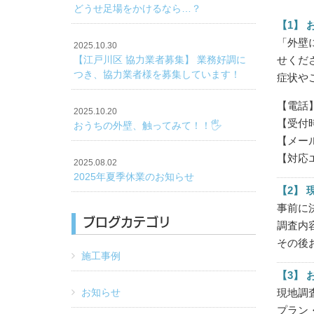
どうせ足場をかけるなら…？
【1】 
「外壁
2025.10.30
せくだ
【江戸川区 協力業者募集】 業務好調に
つき、協力業者様を募集しています！
症状や
【電話】 
2025.10.20
【受付時
おうちの外壁、触ってみて！！🖐️
【メー
【対応
2025.08.02
2025年夏季休業のお知らせ
【2】 
事前に
ブログカテゴリ
調査内
その後
施工事例
【3】 
現地調
お知らせ
プラン