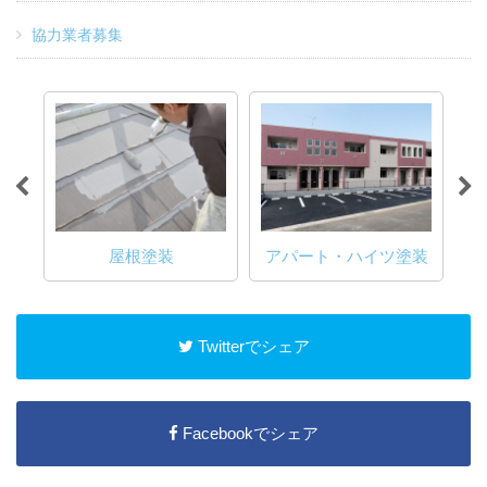
協力業者募集
装
アパート・ハイツ塗装
内装塗装
Twitterでシェア
Facebookでシェア